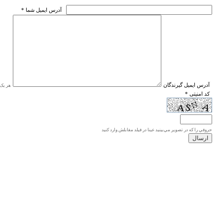
* آدرس ايميل شما
* آدرس ايميل گيرندگان
هر یک ا
* کد امنیتی
حروفي را كه در تصوير مي‌بينيد عينا در فيلد مقابلش وارد كنيد