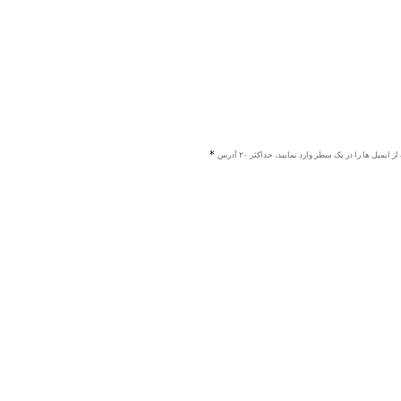
ز ایمیل ها را در یک سطر وارد نمایید، حداکثر ۲۰ آدرس