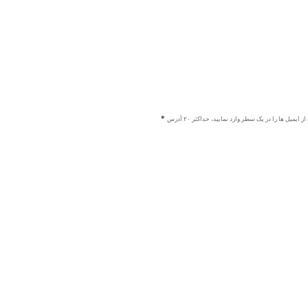
ز ایمیل ها را در یک سطر وارد نمایید، حداکثر ۲۰ آدرس