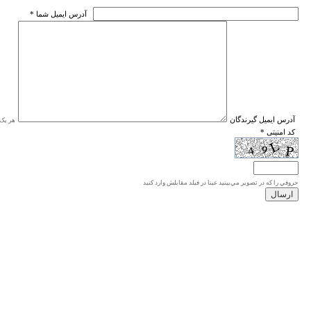
* آدرس ايميل شما
* آدرس ايميل گيرندگان
هر یک ا
* کد امنیتی
حروفي را كه در تصوير مي‌بينيد عينا در فيلد مقابلش وارد كنيد