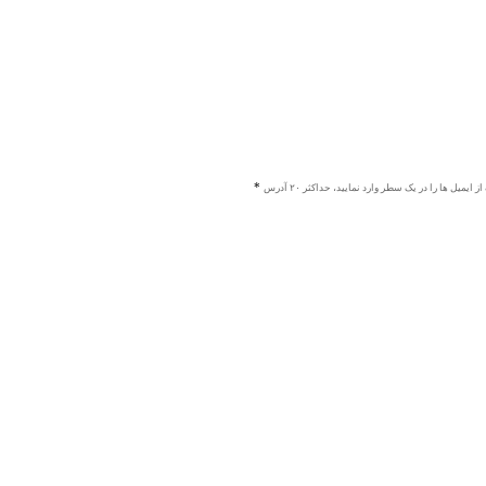
ز ایمیل ها را در یک سطر وارد نمایید، حداکثر ۲۰ آدرس