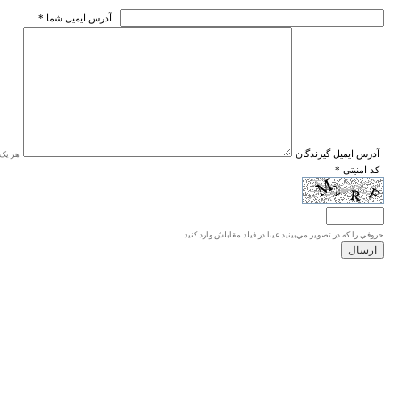
* آدرس ايميل شما
* آدرس ايميل گيرندگان
هر یک ا
* کد امنیتی
حروفي را كه در تصوير مي‌بينيد عينا در فيلد مقابلش وارد كنيد