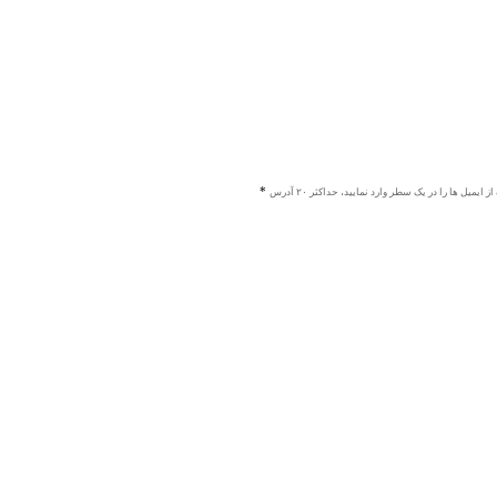
ز ایمیل ها را در یک سطر وارد نمایید، حداکثر ۲۰ آدرس