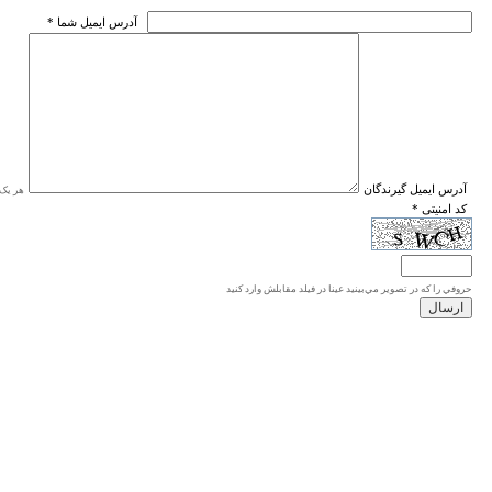
* آدرس ايميل شما
* آدرس ايميل گيرندگان
هر یک ا
* کد امنیتی
حروفي را كه در تصوير مي‌بينيد عينا در فيلد مقابلش وارد كنيد