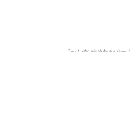
ز ایمیل ها را در یک سطر وارد نمایید، حداکثر ۲۰ آدرس