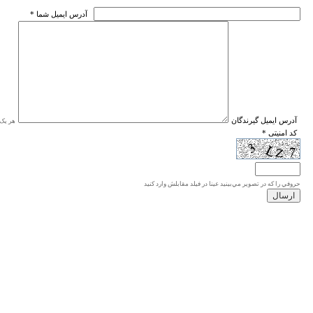
* آدرس ايميل شما
* آدرس ايميل گيرندگان
هر یک ا
* کد امنیتی
حروفي را كه در تصوير مي‌بينيد عينا در فيلد مقابلش وارد كنيد