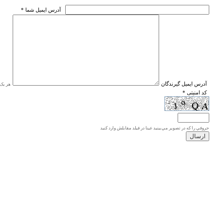
* آدرس ايميل شما
* آدرس ايميل گيرندگان
هر یک ا
* کد امنیتی
حروفي را كه در تصوير مي‌بينيد عينا در فيلد مقابلش وارد كنيد