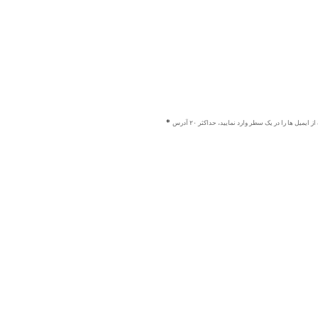
ز ایمیل ها را در یک سطر وارد نمایید، حداکثر ۲۰ آدرس