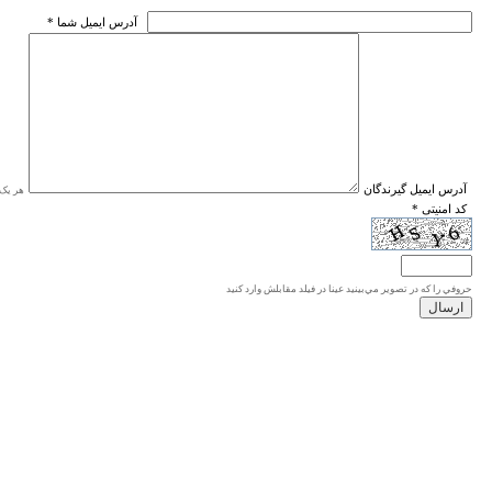
* آدرس ايميل شما
* آدرس ايميل گيرندگان
هر یک ا
* کد امنیتی
حروفي را كه در تصوير مي‌بينيد عينا در فيلد مقابلش وارد كنيد