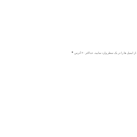
ز ایمیل ها را در یک سطر وارد نمایید، حداکثر ۲۰ آدرس