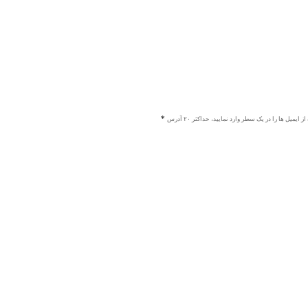
ز ایمیل ها را در یک سطر وارد نمایید، حداکثر ۲۰ آدرس