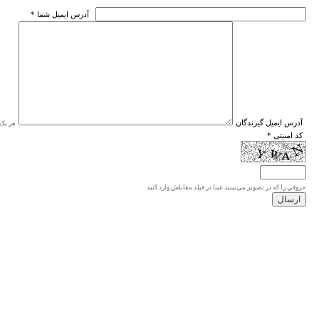
* آدرس ايميل شما
* آدرس ايميل گيرندگان
هر یک ا
* کد امنیتی
حروفي را كه در تصوير مي‌بينيد عينا در فيلد مقابلش وارد كنيد