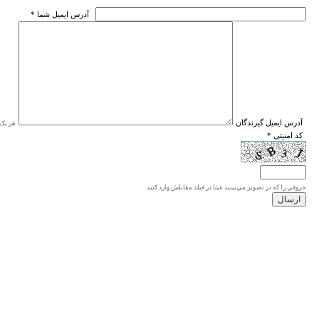
* آدرس ايميل شما
* آدرس ايميل گيرندگان
هر یک ا
* کد امنیتی
حروفي را كه در تصوير مي‌بينيد عينا در فيلد مقابلش وارد كنيد