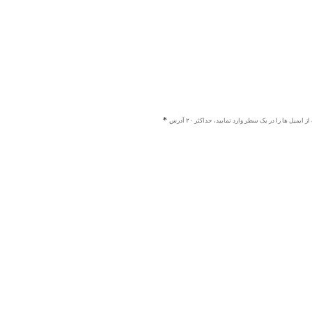
ز ایمیل ها را در یک سطر وارد نمایید، حداکثر ۲۰ آدرس