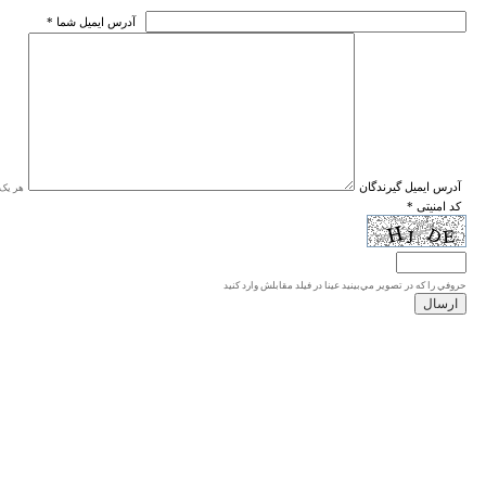
* آدرس ايميل شما
* آدرس ايميل گيرندگان
هر یک ا
* کد امنیتی
حروفي را كه در تصوير مي‌بينيد عينا در فيلد مقابلش وارد كنيد