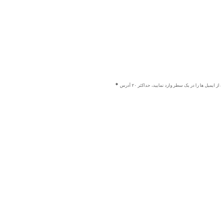
ز ایمیل ها را در یک سطر وارد نمایید، حداکثر ۲۰ آدرس