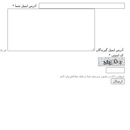
* آدرس ايميل شما
* آدرس ايميل گيرندگان
هر یک ا
* کد امنیتی
حروفي را كه در تصوير مي‌بينيد عينا در فيلد مقابلش وارد كنيد