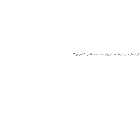
ز ایمیل ها را در یک سطر وارد نمایید، حداکثر ۲۰ آدرس