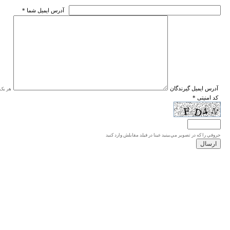
* آدرس ايميل شما
* آدرس ايميل گيرندگان
هر یک ا
* کد امنیتی
حروفي را كه در تصوير مي‌بينيد عينا در فيلد مقابلش وارد كنيد