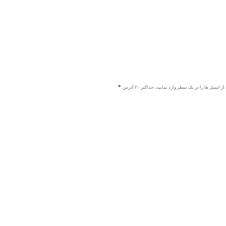
ز ایمیل ها را در یک سطر وارد نمایید، حداکثر ۲۰ آدرس