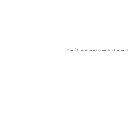
ز ایمیل ها را در یک سطر وارد نمایید، حداکثر ۲۰ آدرس