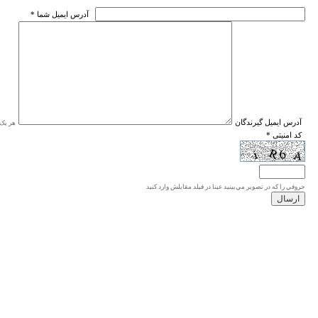
* آدرس ايميل شما
* آدرس ايميل گيرندگان
هر یک ا
* کد امنیتی
حروفي را كه در تصوير مي‌بينيد عينا در فيلد مقابلش وارد كنيد