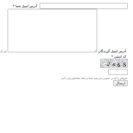
* آدرس ايميل شما
* آدرس ايميل گيرندگان
هر یک ا
* کد امنیتی
حروفي را كه در تصوير مي‌بينيد عينا در فيلد مقابلش وارد كنيد