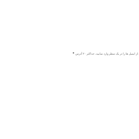
ز ایمیل ها را در یک سطر وارد نمایید، حداکثر ۲۰ آدرس