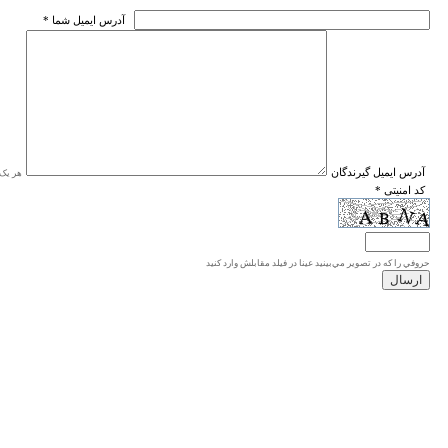
* آدرس ايميل شما
* آدرس ايميل گيرندگان
هر یک ا
* کد امنیتی
حروفي را كه در تصوير مي‌بينيد عينا در فيلد مقابلش وارد كنيد