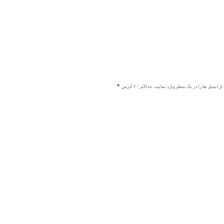
ز ایمیل ها را در یک سطر وارد نمایید، حداکثر ۲۰ آدرس