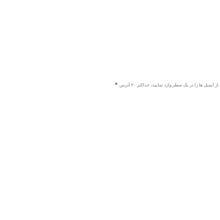
ز ایمیل ها را در یک سطر وارد نمایید، حداکثر ۲۰ آدرس