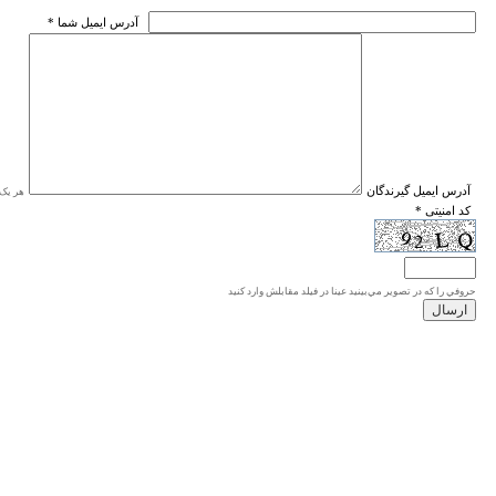
* آدرس ايميل شما
* آدرس ايميل گيرندگان
هر یک ا
* کد امنیتی
حروفي را كه در تصوير مي‌بينيد عينا در فيلد مقابلش وارد كنيد