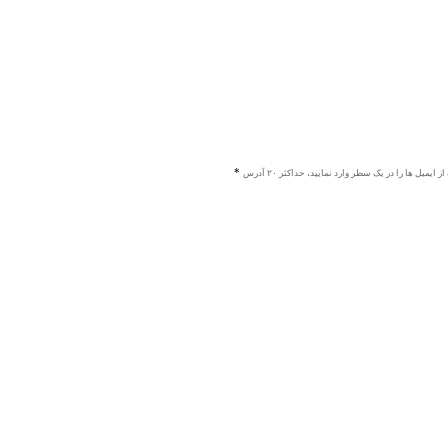
ز ایمیل ها را در یک سطر وارد نمایید، حداکثر ۲۰ آدرس