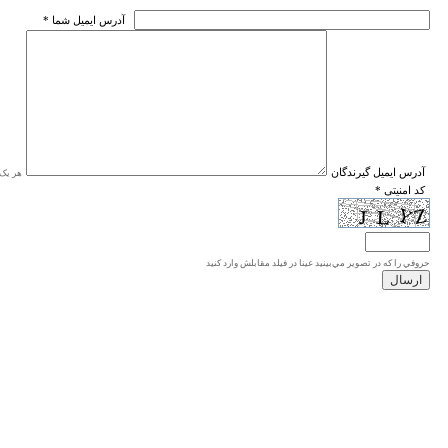
* آدرس ايميل شما
* آدرس ايميل گيرندگان
هر یک ا
* کد امنیتی
حروفي را كه در تصوير مي‌بينيد عينا در فيلد مقابلش وارد كنيد