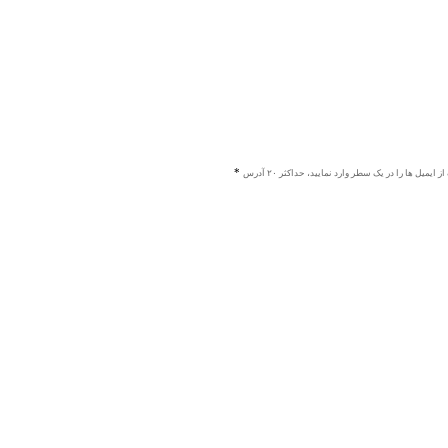
ز ایمیل ها را در یک سطر وارد نمایید، حداکثر ۲۰ آدرس