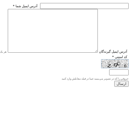
* آدرس ايميل شما
* آدرس ايميل گيرندگان
هر یک ا
* کد امنیتی
حروفي را كه در تصوير مي‌بينيد عينا در فيلد مقابلش وارد كنيد