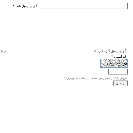
* آدرس ايميل شما
* آدرس ايميل گيرندگان
هر یک ا
* کد امنیتی
حروفي را كه در تصوير مي‌بينيد عينا در فيلد مقابلش وارد كنيد