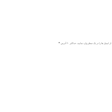
ز ایمیل ها را در یک سطر وارد نمایید، حداکثر ۲۰ آدرس