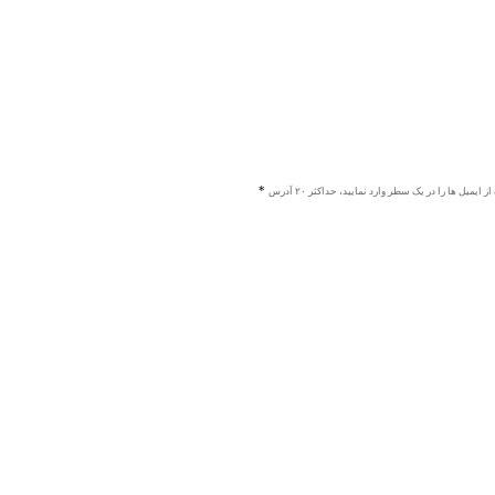
ز ایمیل ها را در یک سطر وارد نمایید، حداکثر ۲۰ آدرس