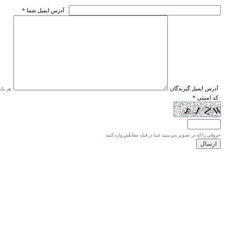
* آدرس ايميل شما
* آدرس ايميل گيرندگان
هر یک ا
* کد امنیتی
حروفي را كه در تصوير مي‌بينيد عينا در فيلد مقابلش وارد كنيد