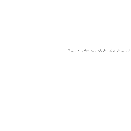
ز ایمیل ها را در یک سطر وارد نمایید، حداکثر ۲۰ آدرس