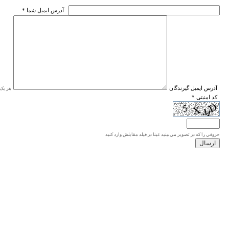
* آدرس ايميل شما
* آدرس ايميل گيرندگان
هر یک ا
* کد امنیتی
حروفي را كه در تصوير مي‌بينيد عينا در فيلد مقابلش وارد كنيد