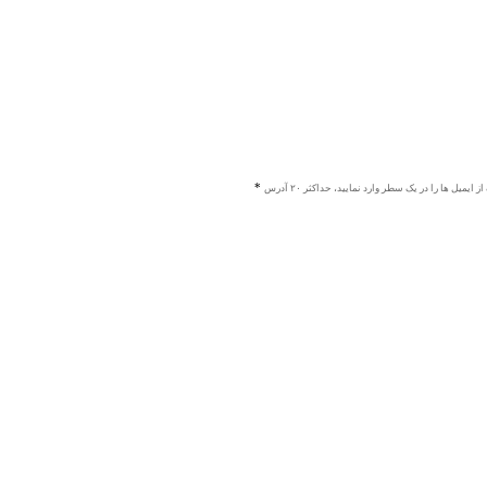
ز ایمیل ها را در یک سطر وارد نمایید، حداکثر ۲۰ آدرس