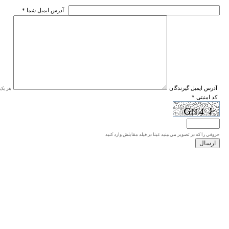
* آدرس ايميل شما
* آدرس ايميل گيرندگان
هر یک ا
* کد امنیتی
حروفي را كه در تصوير مي‌بينيد عينا در فيلد مقابلش وارد كنيد