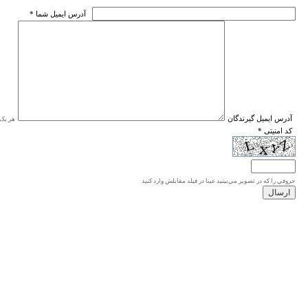
* آدرس ايميل شما
* آدرس ايميل گيرندگان
هر یک ا
* کد امنیتی
حروفي را كه در تصوير مي‌بينيد عينا در فيلد مقابلش وارد كنيد