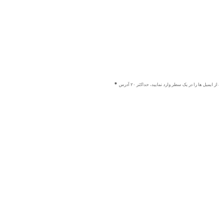
ز ایمیل ها را در یک سطر وارد نمایید، حداکثر ۲۰ آدرس