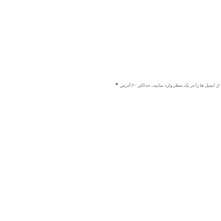
ز ایمیل ها را در یک سطر وارد نمایید، حداکثر ۲۰ آدرس