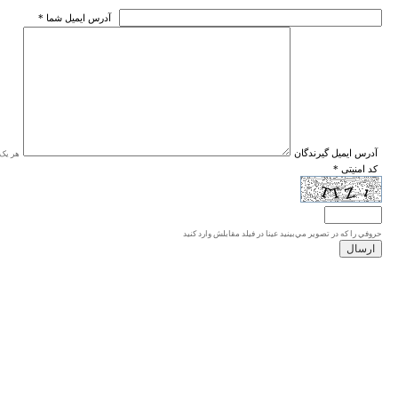
* آدرس ايميل شما
* آدرس ايميل گيرندگان
هر یک ا
* کد امنیتی
حروفي را كه در تصوير مي‌بينيد عينا در فيلد مقابلش وارد كنيد