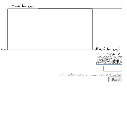
* آدرس ايميل شما
* آدرس ايميل گيرندگان
هر یک ا
* کد امنیتی
حروفي را كه در تصوير مي‌بينيد عينا در فيلد مقابلش وارد كنيد