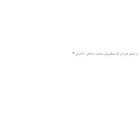
ز ایمیل ها را در یک سطر وارد نمایید، حداکثر ۲۰ آدرس