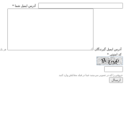
* آدرس ايميل شما
* آدرس ايميل گيرندگان
هر یک ا
* کد امنیتی
حروفي را كه در تصوير مي‌بينيد عينا در فيلد مقابلش وارد كنيد