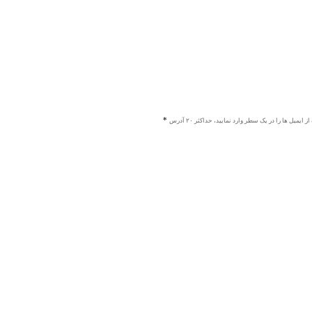
ز ایمیل ها را در یک سطر وارد نمایید، حداکثر ۲۰ آدرس