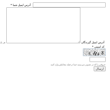
* آدرس ايميل شما
* آدرس ايميل گيرندگان
هر یک ا
* کد امنیتی
حروفي را كه در تصوير مي‌بينيد عينا در فيلد مقابلش وارد كنيد