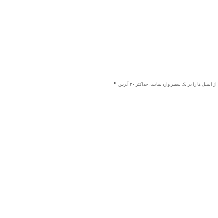
ز ایمیل ها را در یک سطر وارد نمایید، حداکثر ۲۰ آدرس