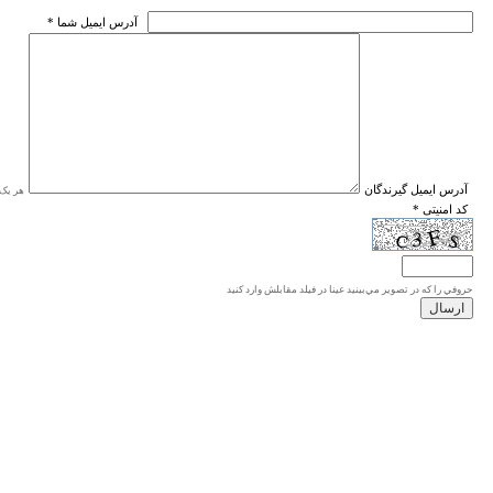
* آدرس ايميل شما
* آدرس ايميل گيرندگان
هر یک ا
* کد امنیتی
حروفي را كه در تصوير مي‌بينيد عينا در فيلد مقابلش وارد كنيد