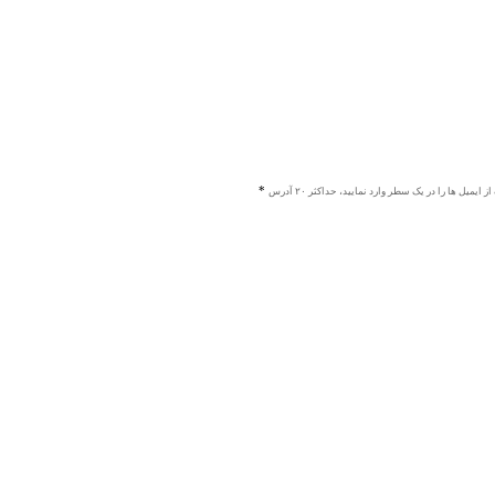
ز ایمیل ها را در یک سطر وارد نمایید، حداکثر ۲۰ آدرس