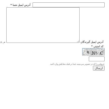
* آدرس ايميل شما
* آدرس ايميل گيرندگان
هر یک ا
* کد امنیتی
حروفي را كه در تصوير مي‌بينيد عينا در فيلد مقابلش وارد كنيد