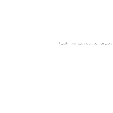
ز ایمیل ها را در یک سطر وارد نمایید، حداکثر ۲۰ آدرس