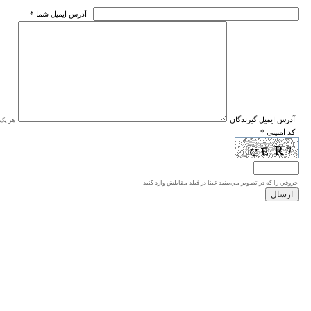
* آدرس ايميل شما
* آدرس ايميل گيرندگان
هر یک ا
* کد امنیتی
حروفي را كه در تصوير مي‌بينيد عينا در فيلد مقابلش وارد كنيد