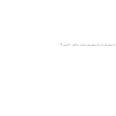
ز ایمیل ها را در یک سطر وارد نمایید، حداکثر ۲۰ آدرس