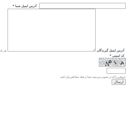
* آدرس ايميل شما
* آدرس ايميل گيرندگان
هر یک ا
* کد امنیتی
حروفي را كه در تصوير مي‌بينيد عينا در فيلد مقابلش وارد كنيد