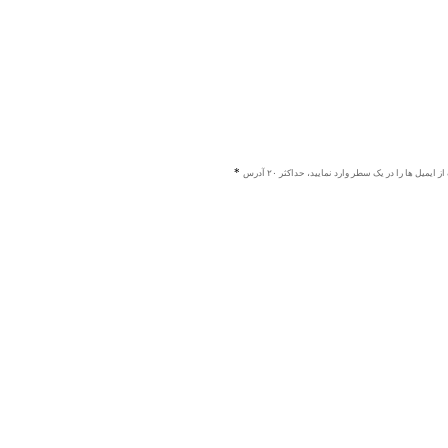
ز ایمیل ها را در یک سطر وارد نمایید، حداکثر ۲۰ آدرس