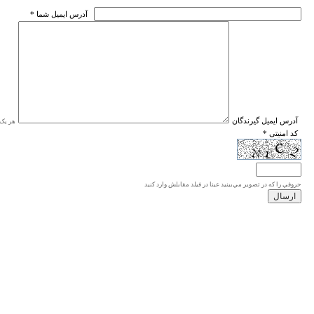
* آدرس ايميل شما
* آدرس ايميل گيرندگان
هر یک ا
* کد امنیتی
حروفي را كه در تصوير مي‌بينيد عينا در فيلد مقابلش وارد كنيد