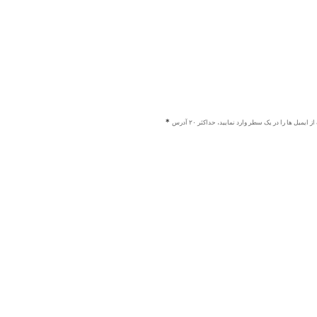
ز ایمیل ها را در یک سطر وارد نمایید، حداکثر ۲۰ آدرس