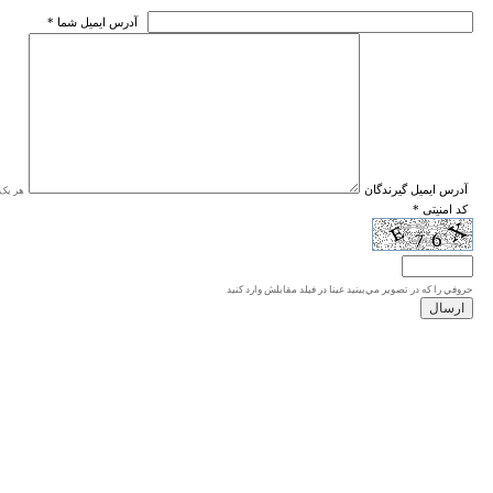
* آدرس ايميل شما
* آدرس ايميل گيرندگان
هر یک ا
* کد امنیتی
حروفي را كه در تصوير مي‌بينيد عينا در فيلد مقابلش وارد كنيد