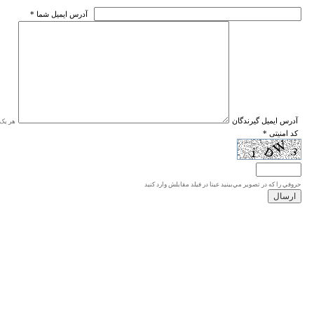
* آدرس ايميل شما
* آدرس ايميل گيرندگان
هر یک ا
* کد امنیتی
حروفي را كه در تصوير مي‌بينيد عينا در فيلد مقابلش وارد كنيد