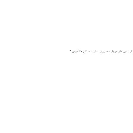
ز ایمیل ها را در یک سطر وارد نمایید، حداکثر ۲۰ آدرس