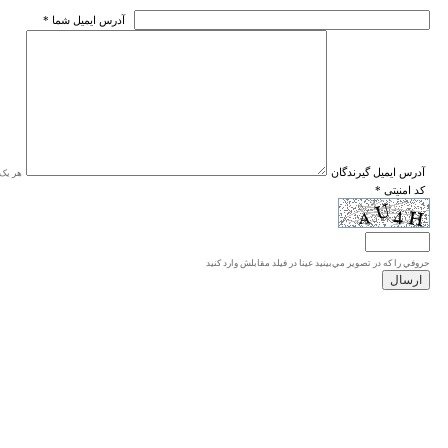
* آدرس ايميل شما
* آدرس ايميل گيرندگان
هر یک ا
* کد امنیتی
حروفي را كه در تصوير مي‌بينيد عينا در فيلد مقابلش وارد كنيد