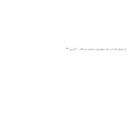
ز ایمیل ها را در یک سطر وارد نمایید، حداکثر ۲۰ آدرس