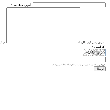
* آدرس ايميل شما
* آدرس ايميل گيرندگان
هر یک ا
* کد امنیتی
حروفي را كه در تصوير مي‌بينيد عينا در فيلد مقابلش وارد كنيد