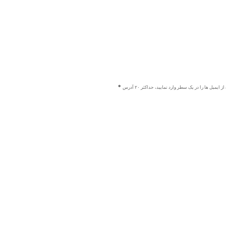
ز ایمیل ها را در یک سطر وارد نمایید، حداکثر ۲۰ آدرس