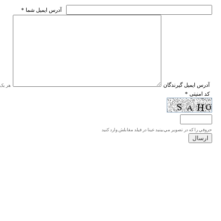
* آدرس ايميل شما
* آدرس ايميل گيرندگان
هر یک ا
* کد امنیتی
حروفي را كه در تصوير مي‌بينيد عينا در فيلد مقابلش وارد كنيد