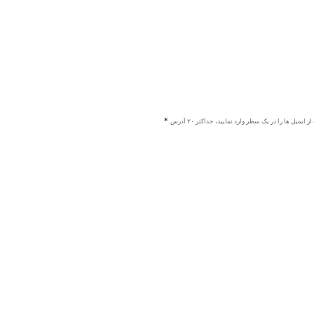
ز ایمیل ها را در یک سطر وارد نمایید، حداکثر ۲۰ آدرس