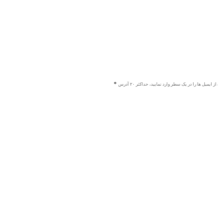
ز ایمیل ها را در یک سطر وارد نمایید، حداکثر ۲۰ آدرس