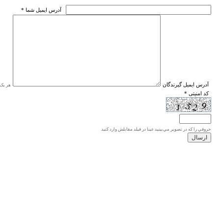
* آدرس ايميل شما
* آدرس ايميل گيرندگان
هر یک ا
* کد امنیتی
حروفي را كه در تصوير مي‌بينيد عينا در فيلد مقابلش وارد كنيد