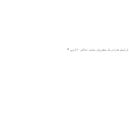
ز ایمیل ها را در یک سطر وارد نمایید، حداکثر ۲۰ آدرس