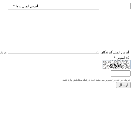
* آدرس ايميل شما
* آدرس ايميل گيرندگان
هر یک ا
* کد امنیتی
حروفي را كه در تصوير مي‌بينيد عينا در فيلد مقابلش وارد كنيد