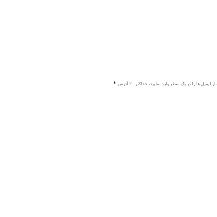
ز ایمیل ها را در یک سطر وارد نمایید، حداکثر ۲۰ آدرس