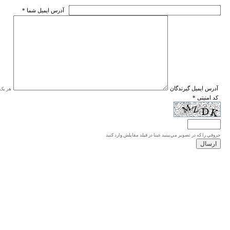
* آدرس ايميل شما
* آدرس ايميل گيرندگان
هر یک ا
* کد امنیتی
حروفي را كه در تصوير مي‌بينيد عينا در فيلد مقابلش وارد كنيد