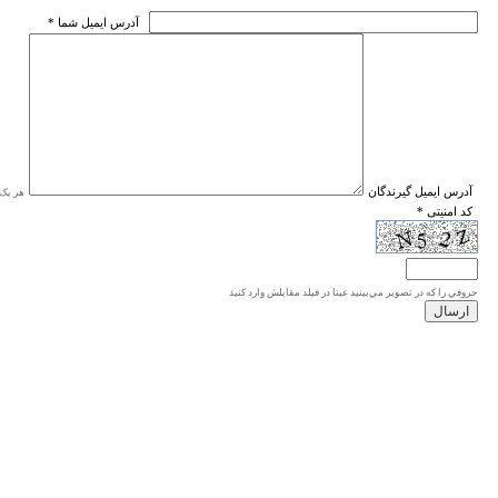
* آدرس ايميل شما
* آدرس ايميل گيرندگان
هر یک ا
* کد امنیتی
حروفي را كه در تصوير مي‌بينيد عينا در فيلد مقابلش وارد كنيد