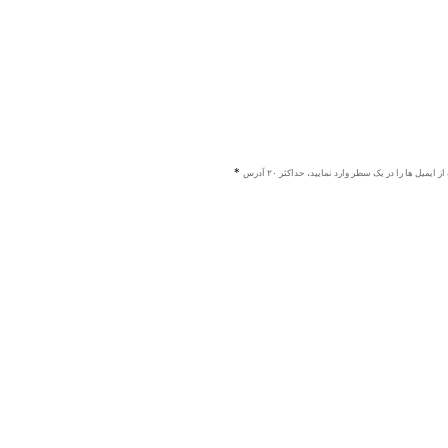
ز ایمیل ها را در یک سطر وارد نمایید، حداکثر ۲۰ آدرس