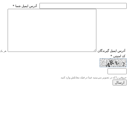
* آدرس ايميل شما
* آدرس ايميل گيرندگان
هر یک ا
* کد امنیتی
حروفي را كه در تصوير مي‌بينيد عينا در فيلد مقابلش وارد كنيد