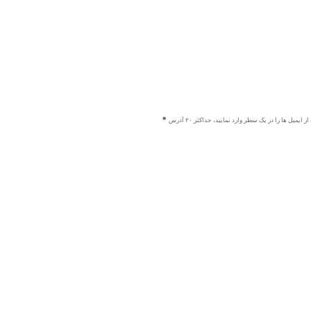
ز ایمیل ها را در یک سطر وارد نمایید، حداکثر ۲۰ آدرس