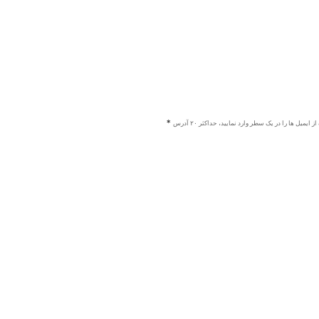
ز ایمیل ها را در یک سطر وارد نمایید، حداکثر ۲۰ آدرس