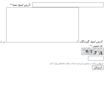
* آدرس ايميل شما
* آدرس ايميل گيرندگان
هر یک ا
* کد امنیتی
حروفي را كه در تصوير مي‌بينيد عينا در فيلد مقابلش وارد كنيد