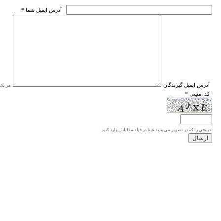
* آدرس ايميل شما
* آدرس ايميل گيرندگان
هر یک ا
* کد امنیتی
حروفي را كه در تصوير مي‌بينيد عينا در فيلد مقابلش وارد كنيد