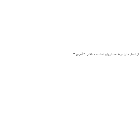
ز ایمیل ها را در یک سطر وارد نمایید، حداکثر ۲۰ آدرس