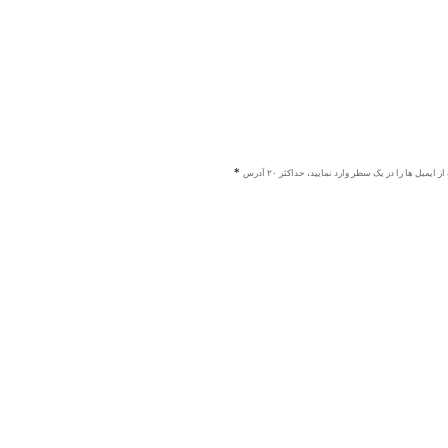
ز ایمیل ها را در یک سطر وارد نمایید، حداکثر ۲۰ آدرس