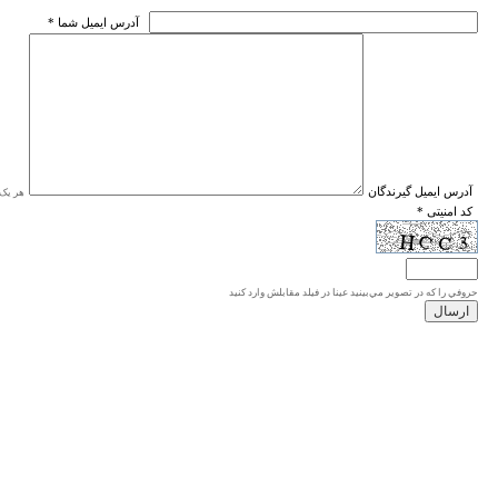
* آدرس ايميل شما
* آدرس ايميل گيرندگان
هر یک ا
* کد امنیتی
حروفي را كه در تصوير مي‌بينيد عينا در فيلد مقابلش وارد كنيد