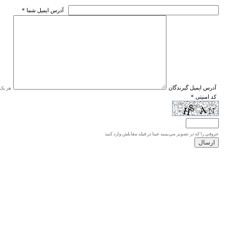
* آدرس ايميل شما
* آدرس ايميل گيرندگان
هر یک ا
* کد امنیتی
حروفي را كه در تصوير مي‌بينيد عينا در فيلد مقابلش وارد كنيد