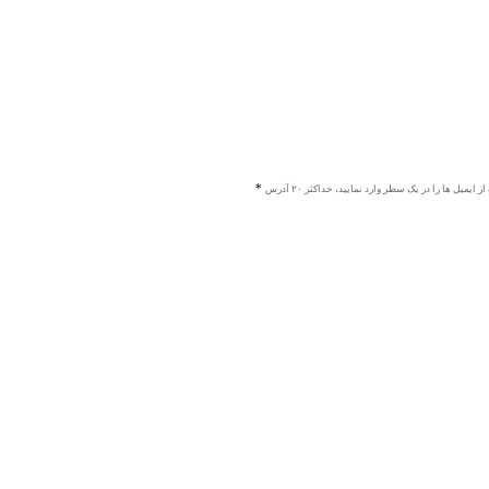
ز ایمیل ها را در یک سطر وارد نمایید، حداکثر ۲۰ آدرس