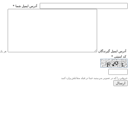
* آدرس ايميل شما
* آدرس ايميل گيرندگان
هر یک ا
* کد امنیتی
حروفي را كه در تصوير مي‌بينيد عينا در فيلد مقابلش وارد كنيد