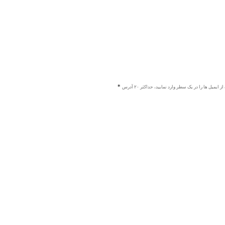
ز ایمیل ها را در یک سطر وارد نمایید، حداکثر ۲۰ آدرس