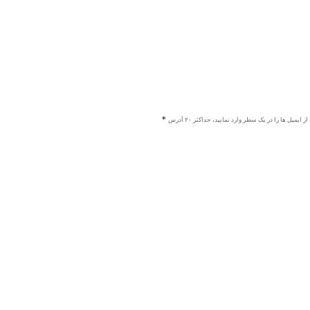
ز ایمیل ها را در یک سطر وارد نمایید، حداکثر ۲۰ آدرس