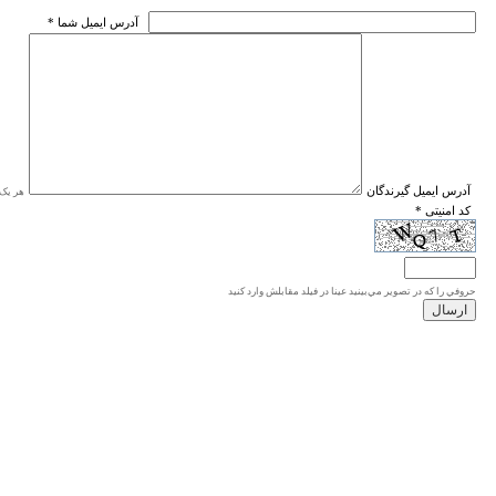
* آدرس ايميل شما
* آدرس ايميل گيرندگان
هر یک ا
* کد امنیتی
حروفي را كه در تصوير مي‌بينيد عينا در فيلد مقابلش وارد كنيد