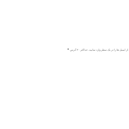
ز ایمیل ها را در یک سطر وارد نمایید، حداکثر ۲۰ آدرس