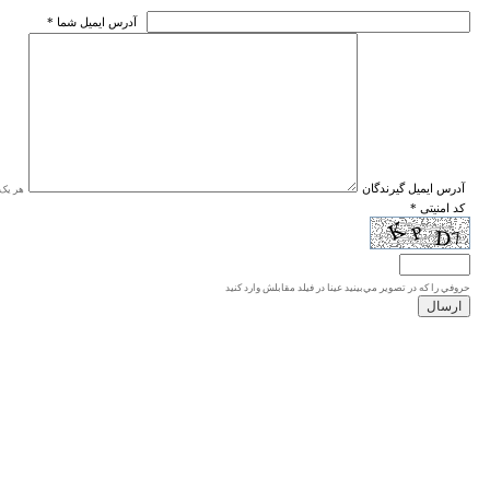
* آدرس ايميل شما
* آدرس ايميل گيرندگان
هر یک ا
* کد امنیتی
حروفي را كه در تصوير مي‌بينيد عينا در فيلد مقابلش وارد كنيد