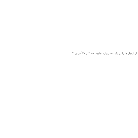
ز ایمیل ها را در یک سطر وارد نمایید، حداکثر ۲۰ آدرس