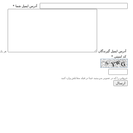
* آدرس ايميل شما
* آدرس ايميل گيرندگان
هر یک ا
* کد امنیتی
حروفي را كه در تصوير مي‌بينيد عينا در فيلد مقابلش وارد كنيد